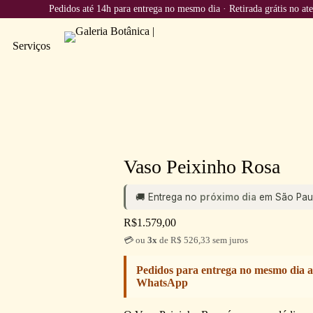
Pedidos até 14h para entrega no mesmo dia · Retirada grátis no ateliê
Serviços
Contato
Ensaios Fotográficos
Vaso Peixinho Rosa
🚚 Entrega no
próximo dia
em São Paul
R$
1.579,00
💳 ou
3x
de R$ 526,33 sem juros
Pedidos para entrega no mesmo dia a
WhatsApp