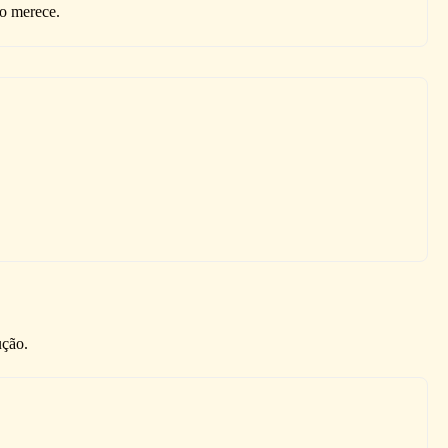
o merece.
ução.