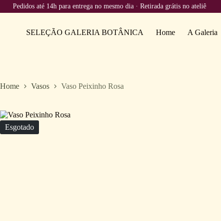
didos até 14h para entrega no mesmo dia · Retirada grátis no ateliê
SELEÇÃO GALERIA BOTÂNICA
Home
A Galeria
Home
Vasos
Vaso Peixinho Rosa
Esgotado