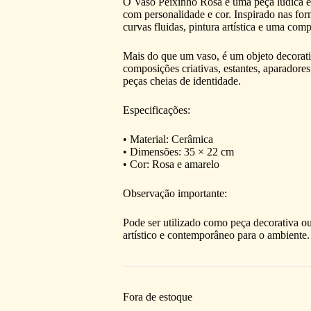
O Vaso Peixinho Rosa é uma peça lúdica e 
com personalidade e cor. Inspirado nas fo
curvas fluidas, pintura artística e uma com
Mais do que um vaso, é um objeto decorati
composições criativas, estantes, aparadore
peças cheias de identidade.
Especificações:
• Material: Cerâmica
• Dimensões: 35 × 22 cm
• Cor: Rosa e amarelo
Observação importante:
Pode ser utilizado como peça decorativa o
artístico e contemporâneo para o ambiente.
Fora de estoque