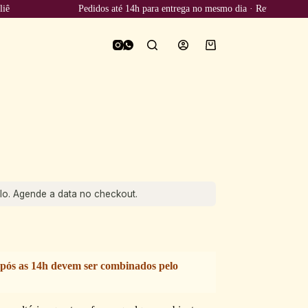
Pedidos até 14h para entrega no mesmo dia · Retirada grátis no 
o. Agende a data no checkout.
pós as 14h devem ser combinados pelo